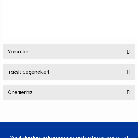
Yorumlar
Taksit Seçenekleri
Bu ürüne ilk yorumu siz yapın!
Önerileriniz
Yorum Yaz
Bu ürünün fiyat bilgisi, resim, ürün açıklamalarında ve diğer
konularda yetersiz gördüğünüz noktaları öneri formunu
kullanarak tarafımıza iletebilirsiniz.
Görüş ve önerileriniz için teşekkür ederiz.
Yeniliklerden ve kampanyalardan haberdar olun!