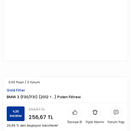
0.00 Puan / 0 Yorum
Gold Filter
BMW 3 (F30/F31) (2012 >…) Polen Filtresi
394,87 TL
%35
256,67 TL
İNDİRİM
Tavsiye Et
Fiyat Alarmı
Yorum Yap
26,86 TL den başlayan taksitlerle!