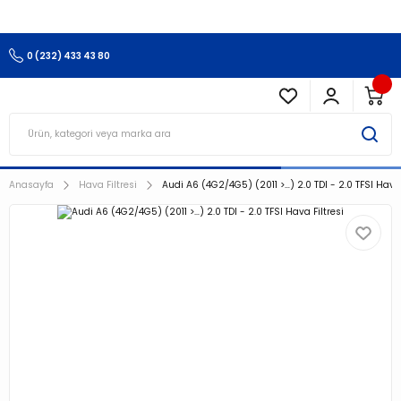
3.500 TL Ve Üzeri Alışverişlerinizde Kargo Ücretsiz !!!!!
0 (232) 433 43 80
Anasayfa
Hava Filtresi
Audi A6 (4G2/4G5) (2011 >…) 2.0 TDI - 2.0 TFSI Hava 