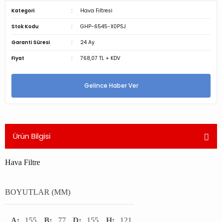
Kategori
Hava Filtresi
Stok Kodu
GHP-6545-X0PSJ
Garanti Süresi
24 Ay
Fiyat
768,07 TL + KDV
Gelince Haber Ver
Ürün Bilgisi
Hava Filtre
BOYUTLAR (MM)
A:
155
B:
77
D:
155
H:
121