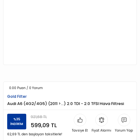
0.00 Puan / 0 Yorum
Gold Filter
Audi A6 (4G2/4G5) (2011 >…) 2.0 TDI - 2.0 TFSI Hava Filtresi
921,68 TL
%35
599,09 TL
İNDİRİM
Tavsiye Et
Fiyat Alarmı
Yorum Yap
62,69 TL den başlayan taksitlerle!