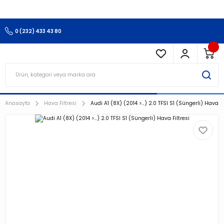
3.500 TL Ve Üzeri Alışverişlerinizde Kargo Ücretsiz !!!!!
0 (232) 433 43 80
Anasayfa
Hava Filtresi
Audi A1 (8X) (2014 >…) 2.0 TFSI S1 (Süngerli) Hava Fi