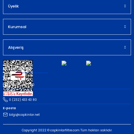
Bu ürüne benzer farklı alternatifler olmalı.
Üyelik
Kurumsal
Gönder
Alışveriş
Müşteri İletişim
Whatsapp
(535) 503 43 80
Telefon
0 (232) 433 43 80
E-posta
bilgi@capkinlar.net
Copyright 2022 © capkinlarfiltre.com Tüm hakları saklıdır.