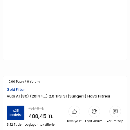
0.00 Puan / 0 Yorum
Gold Filter
Audi A1 (8X) (2014 >…) 2.0 TFSI S1 (Süngerli) Hava Filtresi
751,46 TL
%35
488,45 TL
İNDİRİM
Tavsiye Et
Fiyat Alarmı
Yorum Yap
51,12 TL den başlayan taksitlerle!