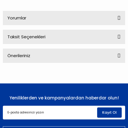
Yorumlar
Taksit Seçenekleri
Bu ürüne ilk yorumu siz yapın!
Önerileriniz
Yorum Yaz
Bu ürünün fiyat bilgisi, resim, ürün açıklamalarında ve diğer
konularda yetersiz gördüğünüz noktaları öneri formunu
kullanarak tarafımıza iletebilirsiniz.
Görüş ve önerileriniz için teşekkür ederiz.
Yeniliklerden ve kampanyalardan haberdar olun!
Ürün resmi kalitesiz, bozuk veya görüntülenemiyor.
Ürün açıklamasında eksik bilgiler bulunuyor.
Kayıt Ol
Ürün bilgilerinde hatalar bulunuyor.
Ürün fiyatı diğer sitelerden daha pahalı.