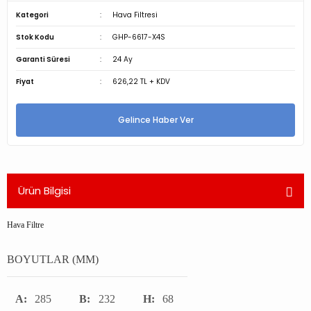
Kategori
Hava Filtresi
Stok Kodu
GHP-6617-X4S
Garanti Süresi
24 Ay
Fiyat
626,22 TL + KDV
Gelince Haber Ver
Ürün Bilgisi
Hava Filtre
BOYUTLAR (MM)
A:
285
B:
232
H:
68