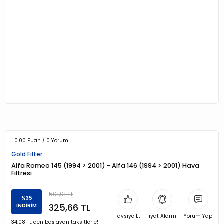
0.00 Puan / 0 Yorum
Gold Filter
Alfa Romeo 145 (1994 > 2001) - Alfa 146 (1994 > 2001) Hava
Filtresi
501,01 TL
%35
325,66 TL
İNDİRİM
Tavsiye Et
Fiyat Alarmı
Yorum Yap
34,08 TL den başlayan taksitlerle!