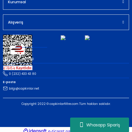
Kurumsal
Gönder
Alışveriş
Müşteri İletişim
Whatsapp
(535) 503 43 80
Telefon
0 (232) 433 43 80
E-posta
bilgi@capkinlar.net
Copyright 2022 © capkinlarfiltre.com Tüm hakları saklıdır.
Whasapp Sipariş
ideasoft
ile
e-