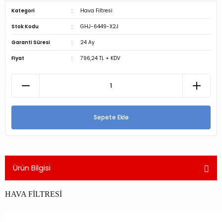
Kategori
Hava Filtresi
Stok Kodu
GHJ-6449-X2J
Garanti Süresi
24 Ay
Fiyat
796,24 TL + KDV
Sepete Ekle
Ürün Bilgisi
HAVA FİLTRESİ