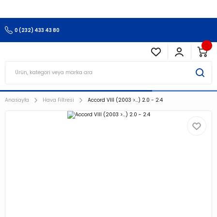
3.500 TL Ve Üzeri Alışverişlerinizde Kargo Ücretsiz !!!!!
0 (232) 433 43 80
Anasayfa
Hava Filtresi
Accord VIII (2003 >…) 2.0 - 2.4