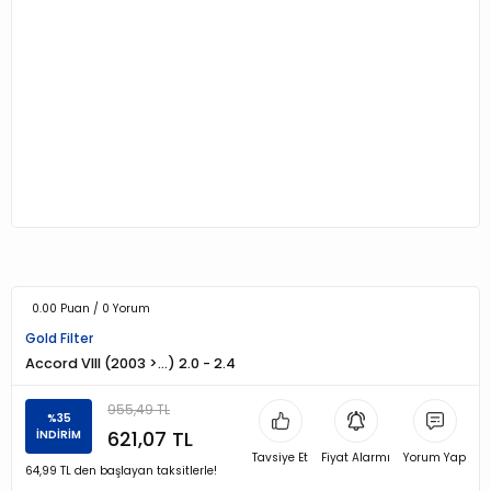
0.00 Puan / 0 Yorum
Gold Filter
Accord VIII (2003 >…) 2.0 - 2.4
955,49 TL
%35
621,07 TL
İNDİRİM
Tavsiye Et
Fiyat Alarmı
Yorum Yap
64,99 TL den başlayan taksitlerle!