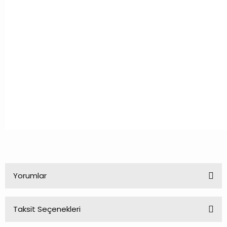
Yorumlar
Taksit Seçenekleri
Bu ürüne ilk yorumu siz yapın!