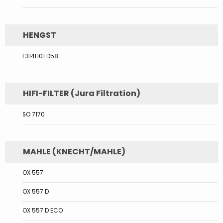
HENGST
E314H01 D58
HIFI-FILTER (Jura Filtration)
SO 7170
MAHLE (KNECHT/MAHLE)
OX 557
OX 557 D
OX 557 D ECO