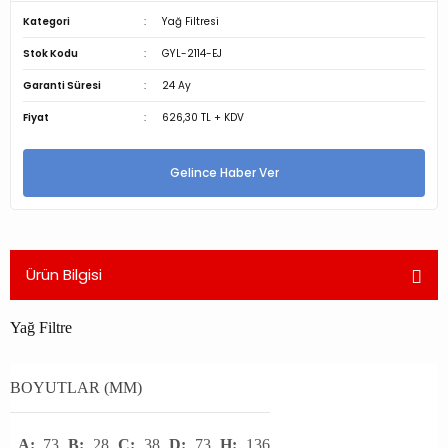
Kategori
Yağ Filtresi
Stok Kodu
GYL-2114-EJ
Garanti Süresi
24 Ay
Fiyat
626,30 TL + KDV
Gelince Haber Ver
Ürün Bilgisi
Yağ Filtre
BOYUTLAR (MM)
A:
73
B:
28
C:
38
D:
73
H:
136