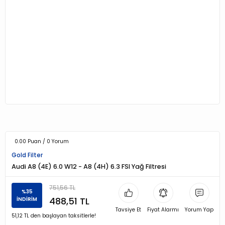
0.00 Puan / 0 Yorum
Gold Filter
Audi A8 (4E) 6.0 W12 - A8 (4H) 6.3 FSI Yağ Filtresi
751,56 TL
%35
488,51 TL
İNDİRİM
Tavsiye Et
Fiyat Alarmı
Yorum Yap
51,12 TL den başlayan taksitlerle!