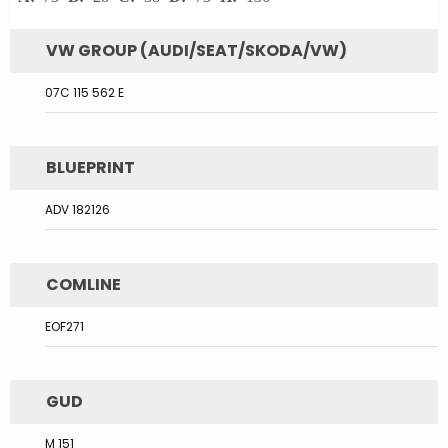
VW GROUP (AUDI/SEAT/SKODA/VW)
07C 115 562 E
BLUEPRINT
ADV 182126
COMLINE
EOF271
GUD
M 151