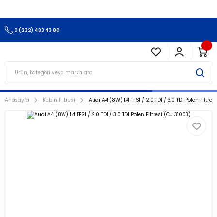
3.500 TL Ve Üzeri Alışverişlerinizde Kargo Ücretsiz !!!!!
0 (232) 433 43 80
Anasayfa
Kabin Filtresi
Audi A4 (8W) 1.4 TFSI / 2.0 TDI / 3.0 TDI Polen Filtre