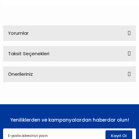
Yorumlar
Taksit Seçenekleri
Bu ürüne ilk yorumu siz yapın!
Önerileriniz
Yorum Yaz
Bu ürünün fiyat bilgisi, resim, ürün açıklamalarında ve diğer
konularda yetersiz gördüğünüz noktaları öneri formunu
kullanarak tarafımıza iletebilirsiniz.
Görüş ve önerileriniz için teşekkür ederiz.
Yeniliklerden ve kampanyalardan haberdar olun!
Ürün resmi kalitesiz, bozuk veya görüntülenemiyor.
Ürün açıklamasında eksik bilgiler bulunuyor.
Kayıt Ol