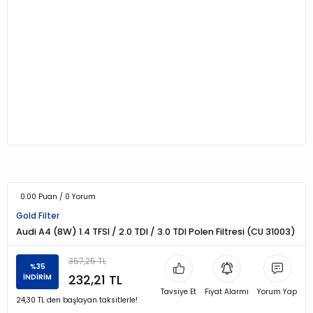
0.00 Puan / 0 Yorum
Gold Filter
Audi A4 (8W) 1.4 TFSI / 2.0 TDI / 3.0 TDI Polen Filtresi (CU 31003)
357,25 TL
%35
232,21 TL
İNDİRİM
Tavsiye Et
Fiyat Alarmı
Yorum Yap
24,30 TL den başlayan taksitlerle!