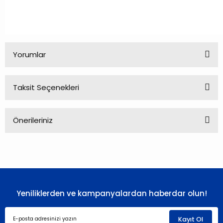
Yorumlar
Taksit Seçenekleri
Bu ürüne ilk yorumu siz yapın!
Önerileriniz
Yorum Yaz
Bu ürünün fiyat bilgisi, resim, ürün açıklamalarında ve diğer
konularda yetersiz gördüğünüz noktaları öneri formunu
kullanarak tarafımıza iletebilirsiniz.
Görüş ve önerileriniz için teşekkür ederiz.
Yeniliklerden ve kampanyalardan haberdar olun!
Ürün resmi kalitesiz, bozuk veya görüntülenemiyor.
Ürün açıklamasında eksik bilgiler bulunuyor.
Kayıt Ol