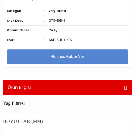
Kategori
Yağ Filtresi
Stok Kodu
GYS-1011-J
Garanti Süresi
24 Ay
Fiyat
661,05 TL + KDV
Gelince Haber Ver
Ürün Bilgisi
Yağ Filtresi
BOYUTLAR (MM)