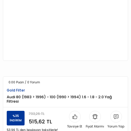
0.00 Puan / 0 Yorum
Gold Filter
Audi 80 (1983 > 1996) - 100 (1990 > 1994) 1.6 - 1.8 - 2.0 Yağ
Filtresi
793,26 TL
%35
515,62 TL
İNDİRİM
Tavsiye Et
Fiyat Alarmı
Yorum Yap
53,96 TL den başlayan taksitlerle!