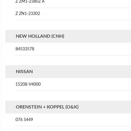
Z ZM1-23802 A
Z ZN1-23302
NEW HOLLAND (CNH)
84533578
NISSAN
15208-V4000
ORENSTEIN + KOPPEL (O&K)
076 5449