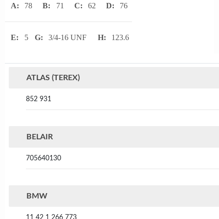
A:
78
B:
71
C:
62
D:
76
E:
5
G:
3/4-16 UNF
H:
123.6
ATLAS (TEREX)
852 931
BELAIR
705640130
BMW
11 42 1 266 773