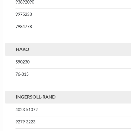
93892090
9975233
7984778
HAKO
590230
76-015
INGERSOLL-RAND
4023 51072
9279 3223