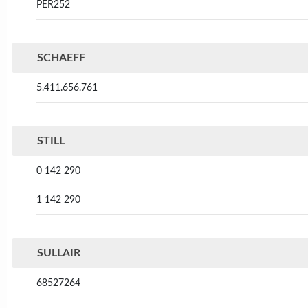
PER252
SCHAEFF
5.411.656.761
STILL
0 142 290
1 142 290
SULLAIR
68527264