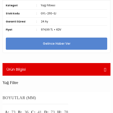
Kategori
Yağ Filtresi
Stok Kodu
GYL-2110-EJ
Garanti Süresi
24 Ay
Fiyat
974,99 TL + KDV
Gelince Haber Ver
Ürün Bilgisi
Yağ Filtre
BOYUTLAR (MM)
A:
73
B:
36
C:
41
D:
73
H:
78