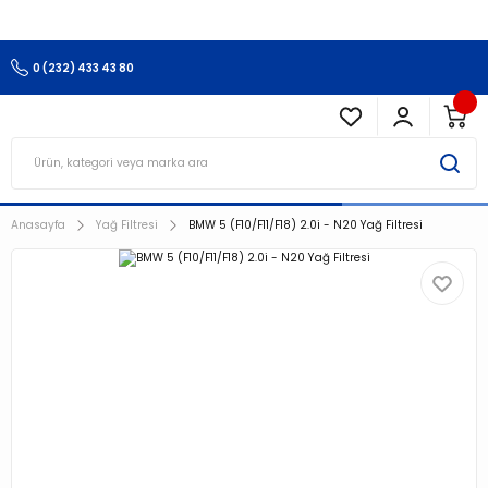
3.500 TL Ve Üzeri Alışverişlerinizde Kargo Ücretsiz !!!!!
0 (232) 433 43 80
Anasayfa
Yağ Filtresi
BMW 5 (F10/F11/F18) 2.0i - N20 Yağ Filtresi