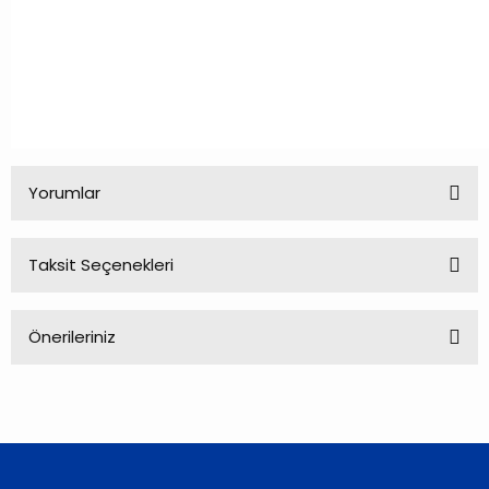
Yorumlar
Taksit Seçenekleri
Bu ürüne ilk yorumu siz yapın!
Önerileriniz
Yorum Yaz
Bu ürünün fiyat bilgisi, resim, ürün açıklamalarında ve diğer
konularda yetersiz gördüğünüz noktaları öneri formunu
kullanarak tarafımıza iletebilirsiniz.
Görüş ve önerileriniz için teşekkür ederiz.