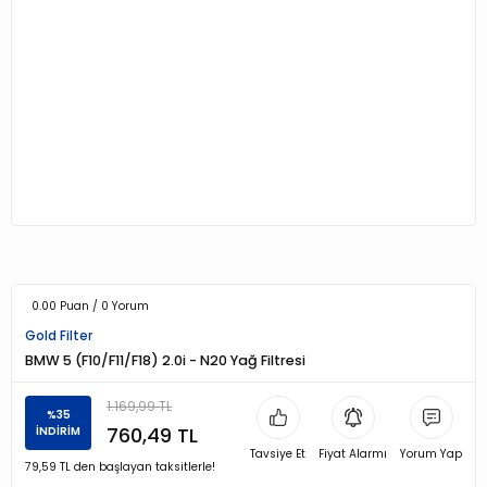
0.00 Puan / 0 Yorum
Gold Filter
BMW 5 (F10/F11/F18) 2.0i - N20 Yağ Filtresi
1.169,99 TL
%35
760,49 TL
İNDİRİM
Tavsiye Et
Fiyat Alarmı
Yorum Yap
79,59 TL den başlayan taksitlerle!