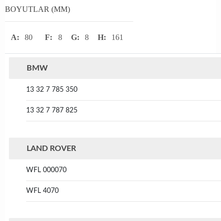
BOYUTLAR (MM)
A:
80
F:
8
G:
8
H:
161
BMW
13 32 7 785 350
13 32 7 787 825
LAND ROVER
WFL 000070
WFL 4070