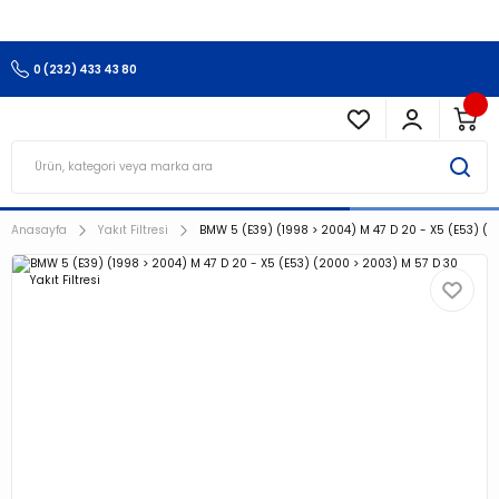
3.500 TL Ve Üzeri Alışverişlerinizde Kargo Ücretsiz !!!!!
0 (232) 433 43 80
Anasayfa
Yakıt Filtresi
BMW 5 (E39) (1998 > 2004) M 47 D 20 - X5 (E53) (20