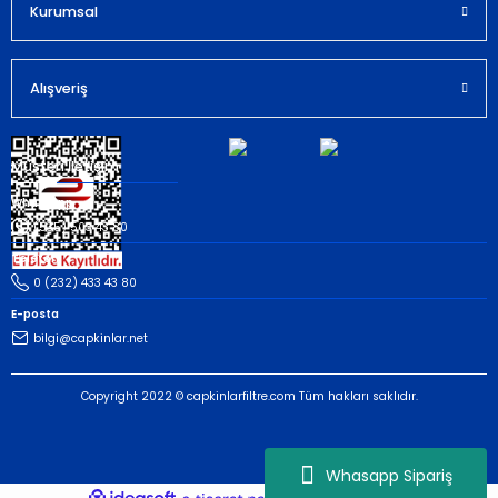
Kurumsal
Gönder
Alışveriş
Müşteri İletişim
Whatsapp
(535) 503 43 80
Telefon
0 (232) 433 43 80
E-posta
bilgi@capkinlar.net
Copyright 2022 © capkinlarfiltre.com Tüm hakları saklıdır.
Whasapp Sipariş
ideasoft
ile