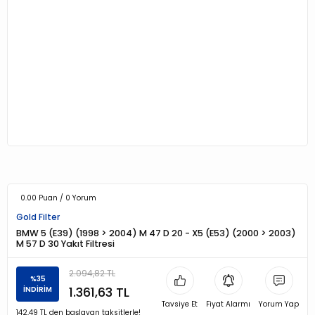
0.00 Puan / 0 Yorum
Gold Filter
BMW 5 (E39) (1998 > 2004) M 47 D 20 - X5 (E53) (2000 > 2003)
M 57 D 30 Yakıt Filtresi
2.094,82 TL
%35
1.361,63 TL
İNDİRİM
Tavsiye Et
Fiyat Alarmı
Yorum Yap
142,49 TL den başlayan taksitlerle!