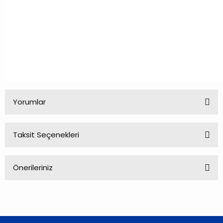
Yorumlar
Taksit Seçenekleri
Bu ürüne ilk yorumu siz yapın!
Önerileriniz
Yorum Yaz
Bu ürünün fiyat bilgisi, resim, ürün açıklamalarında ve diğer
konularda yetersiz gördüğünüz noktaları öneri formunu
kullanarak tarafımıza iletebilirsiniz.
Görüş ve önerileriniz için teşekkür ederiz.