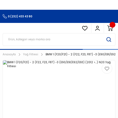
3.500 TL Ve Üzeri Alışverişlerinizde Kargo Ücretsiz !!!!!
0 (232) 433 43 80
Anasayfa
Yağ Filtresi
BMW 1 (F20/F21) - 2 (F22, F23, F87) -3 (E90/E91/E92/E