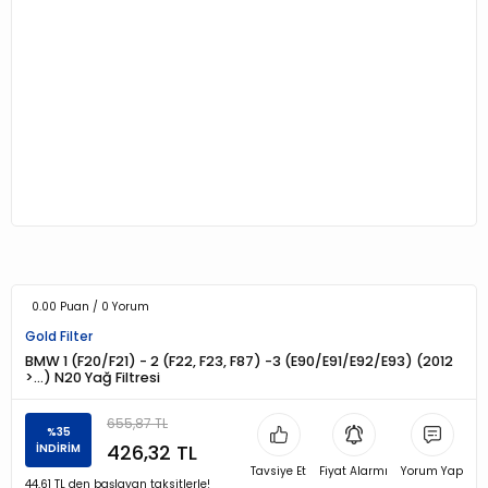
0.00 Puan / 0 Yorum
Gold Filter
BMW 1 (F20/F21) - 2 (F22, F23, F87) -3 (E90/E91/E92/E93) (2012
>…) N20 Yağ Filtresi
655,87 TL
%35
426,32 TL
İNDİRİM
Tavsiye Et
Fiyat Alarmı
Yorum Yap
44,61 TL den başlayan taksitlerle!